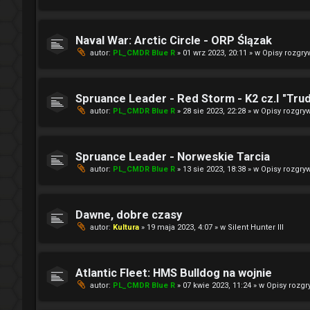
Naval War: Arctic Circle - ORP Ślązak
autor:
PL_CMDR Blue R
» 01 wrz 2023, 20:11 » w
Opisy rozgry
Spruance Leader - Red Storm - K2 cz.I "Tru
autor:
PL_CMDR Blue R
» 28 sie 2023, 22:28 » w
Opisy rozgry
Spruance Leader - Norweskie Tarcia
autor:
PL_CMDR Blue R
» 13 sie 2023, 18:38 » w
Opisy rozgry
Dawne, dobre czasy
autor:
Kultura
» 19 maja 2023, 4:07 » w
Silent Hunter III
Atlantic Fleet: HMS Bulldog na wojnie
autor:
PL_CMDR Blue R
» 07 kwie 2023, 11:24 » w
Opisy rozg