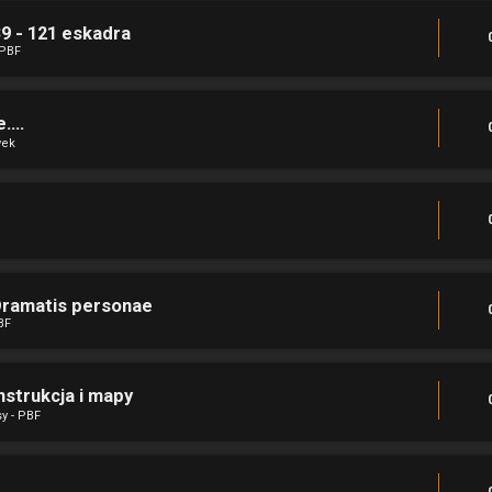
39 - 121 eskadra
 PBF
...
wek
 Dramatis personae
BF
nstrukcja i mapy
y - PBF