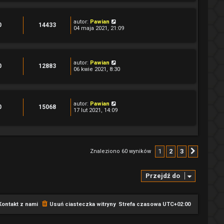
autor:
Pawian
0
14433
04 maja 2021, 21:09
autor:
Pawian
0
12883
06 kwie 2021, 8:30
autor:
Pawian
0
15068
17 lut 2021, 14:09
1
2
3
Znaleziono 60 wyników
Następ
Przejdź do
Kontakt z nami
Usuń ciasteczka witryny
Strefa czasowa
UTC+02:00