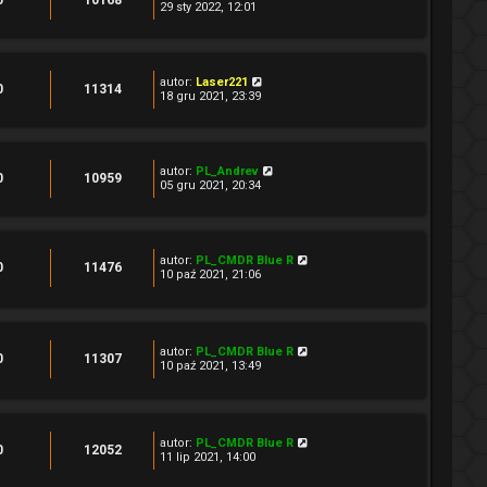
0
10168
29 sty 2022, 12:01
autor:
Laser221
0
11314
18 gru 2021, 23:39
autor:
PL_Andrev
0
10959
05 gru 2021, 20:34
autor:
PL_CMDR Blue R
0
11476
10 paź 2021, 21:06
autor:
PL_CMDR Blue R
0
11307
10 paź 2021, 13:49
autor:
PL_CMDR Blue R
0
12052
11 lip 2021, 14:00