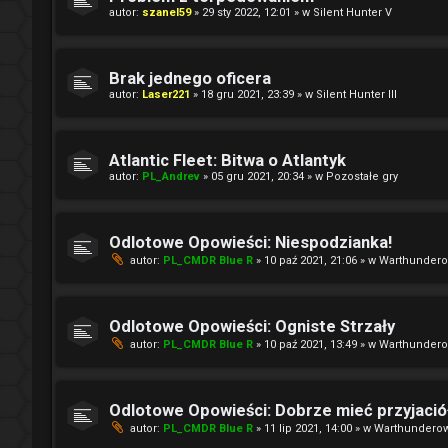
autor:
szanel59
» 29 sty 2022, 12:01 » w
Silent Hunter V
Brak jednego oficera
autor:
Laser221
» 18 gru 2021, 23:39 » w
Silent Hunter III
Atlantic Fleet: Bitwa o Atlantyk
autor:
PL_Andrev
» 05 gru 2021, 20:34 » w
Pozostałe gry
Odlotowe Opowieści: Niespodzianka!
autor:
PL_CMDR Blue R
» 10 paź 2021, 21:06 » w
Warthundero
Odlotowe Opowieści: Ogniste Strzały
autor:
PL_CMDR Blue R
» 10 paź 2021, 13:49 » w
Warthundero
Odlotowe Opowieści: Dobrze mieć przyjació
autor:
PL_CMDR Blue R
» 11 lip 2021, 14:00 » w
Warthundero