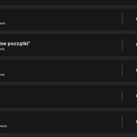
wek
dne początki"
wek
wek
rywek