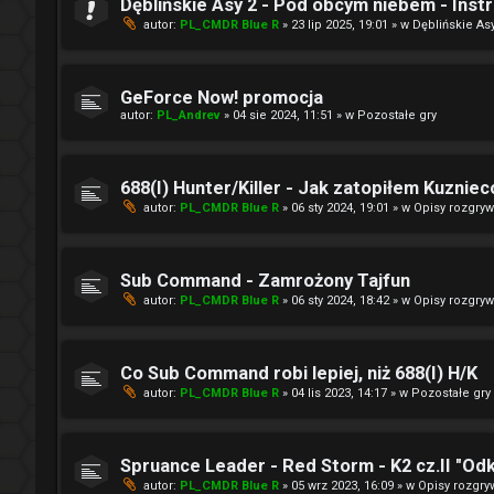
Dęblińskie Asy 2 - Pod obcym niebem - Instr
autor:
PL_CMDR Blue R
» 23 lip 2025, 19:01 » w
Dęblińskie Asy
GeForce Now! promocja
autor:
PL_Andrev
» 04 sie 2024, 11:51 » w
Pozostałe gry
688(I) Hunter/Killer - Jak zatopiłem Kuznie
autor:
PL_CMDR Blue R
» 06 sty 2024, 19:01 » w
Opisy rozgry
Sub Command - Zamrożony Tajfun
autor:
PL_CMDR Blue R
» 06 sty 2024, 18:42 » w
Opisy rozgry
Co Sub Command robi lepiej, niż 688(I) H/K
autor:
PL_CMDR Blue R
» 04 lis 2023, 14:17 » w
Pozostałe gry
Spruance Leader - Red Storm - K2 cz.II "Od
autor:
PL_CMDR Blue R
» 05 wrz 2023, 16:09 » w
Opisy rozgry