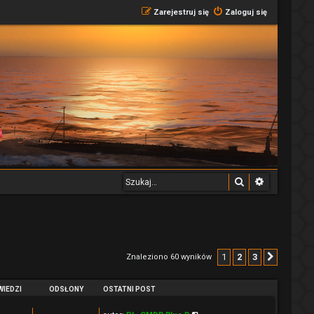
Zarejestruj się
Zaloguj się
Szukaj
Wyszukiwa
1
2
3
Znaleziono 60 wyników
Następ
IEDZI
ODSŁONY
OSTATNI POST