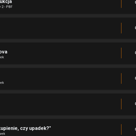
ukcja
 2 - PBF
cova
wek
wek
kupienie, czy upadek?"
wek