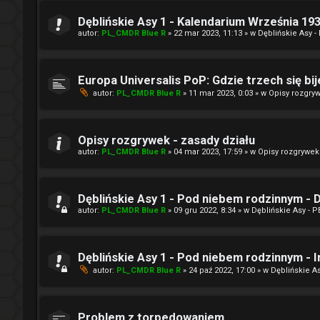
Dęblińskie Asy 1 - Kalendarium Września 19
autor:
PL_CMDR Blue R
» 22 mar 2023, 11:13 » w
Dęblińskie Asy -
Europa Universalis PoP: Gdzie trzech się bije.
autor:
PL_CMDR Blue R
» 11 mar 2023, 0:03 » w
Opisy rozgry
Opisy rozgrywek - zasady działu
autor:
PL_CMDR Blue R
» 04 mar 2023, 17:59 » w
Opisy rozgrywek
Dęblińskie Asy 1 - Pod niebem rodzinnym -
autor:
PL_CMDR Blue R
» 09 gru 2022, 8:34 » w
Dęblińskie Asy - P
Dęblińskie Asy 1 - Pod niebem rodzinnym - I
autor:
PL_CMDR Blue R
» 24 paź 2022, 17:00 » w
Dęblińskie As
Problem z torpedowaniem