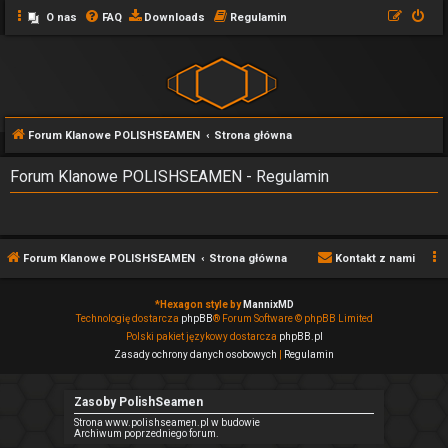
O nas
FAQ
Downloads
Regulamin
Forum Klanowe POLISHSEAMEN
Strona główna
Forum Klanowe POLISHSEAMEN - Regulamin
Forum Klanowe POLISHSEAMEN
Strona główna
Kontakt z nami
*
Hexagon style by
MannixMD
Technologię dostarcza
phpBB
® Forum Software © phpBB Limited
Polski pakiet językowy dostarcza
phpBB.pl
Zasady ochrony danych osobowych
|
Regulamin
Zasoby PolishSeamen
Strona www.polishseamen.pl w budowie
Archiwum poprzedniego forum.