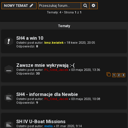
Szukaj
Wyszukiwanie z
NOWY TEMAT
Tematy: 4 • Strona
1
z
1
Tematy
SH4 a win 10
Ostatni post autor:
kmz.kwiatek
«
18 kwie 2020, 20:05
Odpowiedzi:
8
Zawsze mnie wykrywają :-(
Ostatni post autor:
PL_Cmd_Jacek
«
03 maja 2020, 13:36
Odpowiedzi:
30
1
2
3
SH4 - informacje dla Newbie
Ostatni post autor:
PL_Cmd_Jacek
«
03 maja 2020, 10:08
Odpowiedzi:
9
SH IV U-Boat Missions
Ostatni post autor:
melis
«
01 mar 2020, 9:14