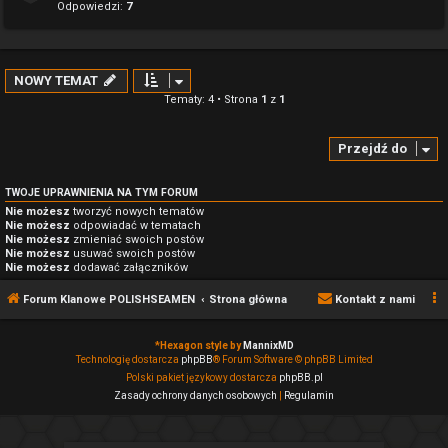
Odpowiedzi:
7
NOWY TEMAT
Tematy: 4 • Strona
1
z
1
Przejdź do
TWOJE UPRAWNIENIA NA TYM FORUM
Nie możesz
tworzyć nowych tematów
Nie możesz
odpowiadać w tematach
Nie możesz
zmieniać swoich postów
Nie możesz
usuwać swoich postów
Nie możesz
dodawać załączników
Forum Klanowe POLISHSEAMEN
Strona główna
Kontakt z nami
*
Hexagon style by
MannixMD
Technologię dostarcza
phpBB
® Forum Software © phpBB Limited
Polski pakiet językowy dostarcza
phpBB.pl
Zasady ochrony danych osobowych
|
Regulamin