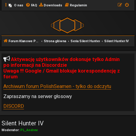
O nas
FAQ
Downloads
Regulamin
Forum Klanowe POLISHSEAMEN
Strona główna
Seria Silent Hunter
Silent Hunter IV
Aktywację użytkowników dokonuje tylko Admin
po informacji na Discordzie
Uwaga !!! Google / Gmail blokuje korespondencję z
forum
Archiwum forum PolishSeamen - tylko do odczytu
Zapraszamy na serwer głosowy
DISCORD
Silent Hunter IV
Moderator:
PL_Andrev