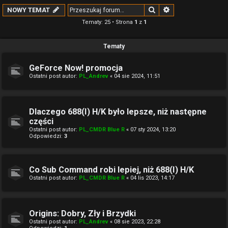
Szukaj
Wyszukiwanie z
NOWY TEMAT
Tematy: 25 • Strona
1
z
1
Tematy
GeForce Now! promocja
Ostatni post autor:
PL_Andrev
«
04 sie 2024, 11:51
Dlaczego 688(I) H/K było lepsze, niż następne
części
Ostatni post autor:
PL_CMDR Blue R
«
07 sty 2024, 13:20
Odpowiedzi:
3
Co Sub Command robi lepiej, niż 688(I) H/K
Ostatni post autor:
PL_CMDR Blue R
«
04 lis 2023, 14:17
Origins: Dobry, Zły i Brzydki
Ostatni post autor:
PL_Andrev
«
08 sie 2023, 22:28