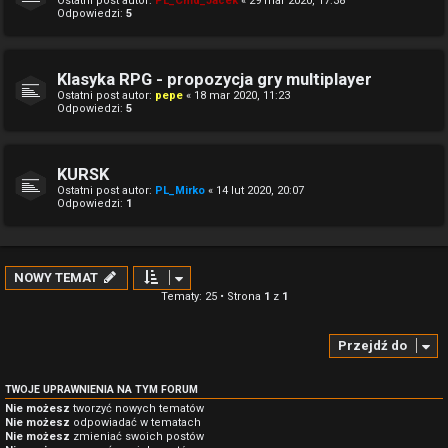
Ostatni post autor:
PL_Cmd_Jacek
«
29 mar 2020, 17:38
Odpowiedzi:
5
Klasyka RPG - propozycja gry multiplayer
Ostatni post autor:
pepe
«
18 mar 2020, 11:23
Odpowiedzi:
5
KURSK
Ostatni post autor:
PL_Mirko
«
14 lut 2020, 20:07
Odpowiedzi:
1
NOWY TEMAT
Tematy: 25 • Strona
1
z
1
Przejdź do
TWOJE UPRAWNIENIA NA TYM FORUM
Nie możesz
tworzyć nowych tematów
Nie możesz
odpowiadać w tematach
Nie możesz
zmieniać swoich postów