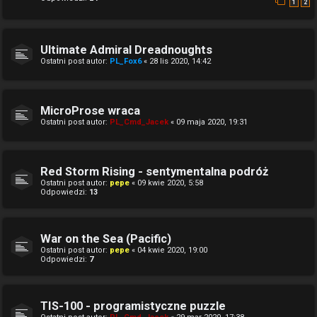
1
2
Ultimate Admiral Dreadnoughts
Ostatni post autor:
PL_Fox6
«
28 lis 2020, 14:42
MicroProse wraca
Ostatni post autor:
PL_Cmd_Jacek
«
09 maja 2020, 19:31
Red Storm Rising - sentymentalna podróż
Ostatni post autor:
pepe
«
09 kwie 2020, 5:58
Odpowiedzi:
13
War on the Sea (Pacific)
Ostatni post autor:
pepe
«
04 kwie 2020, 19:00
Odpowiedzi:
7
TIS-100 - programistyczne puzzle