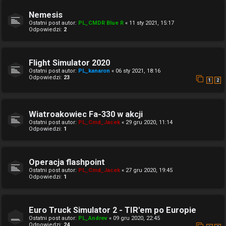
Nemesis
Ostatni post autor:
PL_CMDR Blue R
«
11 sty 2021, 15:17
Odpowiedzi:
2
Flight Simulator 2020
Ostatni post autor:
PL_kanaron
«
06 sty 2021, 18:16
Odpowiedzi:
23
1
2
Wiatroakowiec Fa-330 w akcji
Ostatni post autor:
PL_Cmd_Jacek
«
29 gru 2020, 11:14
Odpowiedzi:
1
Operacja flashpoint
Ostatni post autor:
PL_Cmd_Jacek
«
27 gru 2020, 19:45
Odpowiedzi:
1
Euro Truck Simulator 2 - TIR'em po Europie
Ostatni post autor:
PL_Andrev
«
09 gru 2020, 22:45
Odpowiedzi:
24