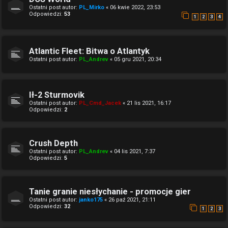
Ostatni post autor:
PL_Mirko
«
06 kwie 2022, 23:53
Odpowiedzi:
53
1
2
3
4
Atlantic Fleet: Bitwa o Atlantyk
Ostatni post autor:
PL_Andrev
«
05 gru 2021, 20:34
Ił-2 Sturmovik
Ostatni post autor:
PL_Cmd_Jacek
«
21 lis 2021, 16:17
Odpowiedzi:
2
Crush Depth
Ostatni post autor:
PL_Andrev
«
04 lis 2021, 7:37
Odpowiedzi:
5
Tanie granie niesłychanie - promocje gier
Ostatni post autor:
janko175
«
26 paź 2021, 21:11
Odpowiedzi:
32
1
2
3