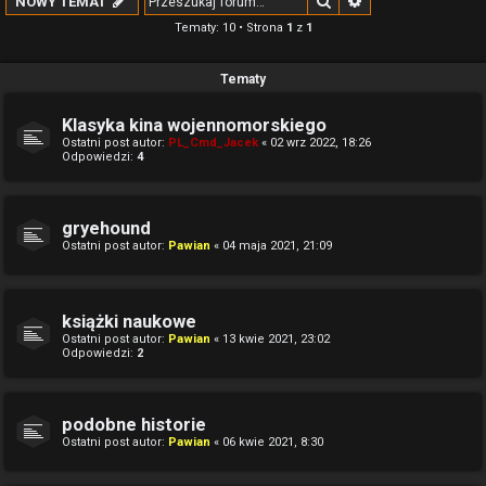
Szukaj
Wyszukiwanie z
NOWY TEMAT
Tematy: 10 • Strona
1
z
1
Tematy
Klasyka kina wojennomorskiego
Ostatni post autor:
PL_Cmd_Jacek
«
02 wrz 2022, 18:26
Odpowiedzi:
4
gryehound
Ostatni post autor:
Pawian
«
04 maja 2021, 21:09
książki naukowe
Ostatni post autor:
Pawian
«
13 kwie 2021, 23:02
Odpowiedzi:
2
podobne historie
Ostatni post autor:
Pawian
«
06 kwie 2021, 8:30