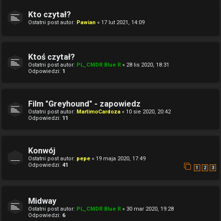
Kto czytał?
Ostatni post autor:
Pawian
«
17 lut 2021, 14:09
Ktoś czytał?
Ostatni post autor:
PL_CMDR Blue R
«
28 lis 2020, 18:31
Odpowiedzi:
1
Film "Greyhound" - zapowiedz
Ostatni post autor:
MartimoCardoza
«
10 sie 2020, 20:42
Odpowiedzi:
11
Konwój
Ostatni post autor:
pepe
«
19 maja 2020, 17:49
Odpowiedzi:
41
1
2
3
Midway
Ostatni post autor:
PL_CMDR Blue R
«
30 mar 2020, 19:28
Odpowiedzi:
6