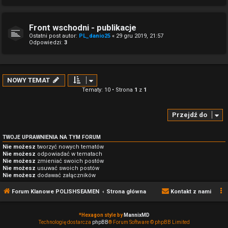
Front wschodni - publikacje
Ostatni post autor:
PL_danio25
«
29 gru 2019, 21:57
Odpowiedzi:
3
NOWY TEMAT
Tematy: 10 • Strona
1
z
1
Przejdź do
TWOJE UPRAWNIENIA NA TYM FORUM
Nie możesz
tworzyć nowych tematów
Nie możesz
odpowiadać w tematach
Nie możesz
zmieniać swoich postów
Nie możesz
usuwać swoich postów
Nie możesz
dodawać załączników
Forum Klanowe POLISHSEAMEN
Strona główna
Kontakt z nami
*
Hexagon style by
MannixMD
Technologię dostarcza
phpBB
® Forum Software © phpBB Limited